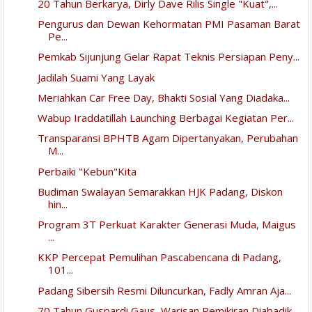
20 Tahun Berkarya, Dirly Dave Rilis Single "Kuat",...
Pengurus dan Dewan Kehormatan PMI Pasaman Barat
Pe...
Pemkab Sijunjung Gelar Rapat Teknis Persiapan Peny...
Jadilah Suami Yang Layak
Meriahkan Car Free Day, Bhakti Sosial Yang Diadaka...
Wabup Iraddatillah Launching Berbagai Kegiatan Per...
Transparansi BPHTB Agam Dipertanyakan, Perubahan
M...
Perbaiki "Kebun"Kita
Budiman Swalayan Semarakkan HJK Padang, Diskon
hin...
Program 3T Perkuat Karakter Generasi Muda, Maigus
...
KKP Percepat Pemulihan Pascabencana di Padang,
101...
Padang Sibersih Resmi Diluncurkan, Fadly Amran Aja...
70 Tahun Guspardi Gaus, Warisan Pemikiran Diabadik...