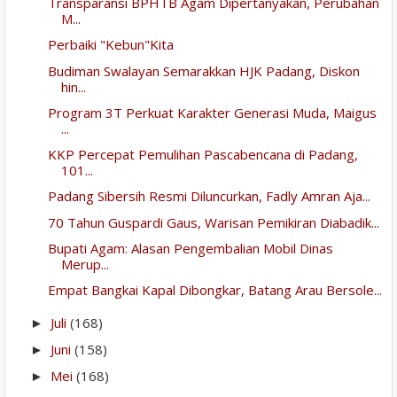
Transparansi BPHTB Agam Dipertanyakan, Perubahan
M...
Perbaiki "Kebun"Kita
Budiman Swalayan Semarakkan HJK Padang, Diskon
hin...
Program 3T Perkuat Karakter Generasi Muda, Maigus
...
KKP Percepat Pemulihan Pascabencana di Padang,
101...
Padang Sibersih Resmi Diluncurkan, Fadly Amran Aja...
70 Tahun Guspardi Gaus, Warisan Pemikiran Diabadik...
Bupati Agam: Alasan Pengembalian Mobil Dinas
Merup...
Empat Bangkai Kapal Dibongkar, Batang Arau Bersole...
Juli
(168)
►
Juni
(158)
►
Mei
(168)
►