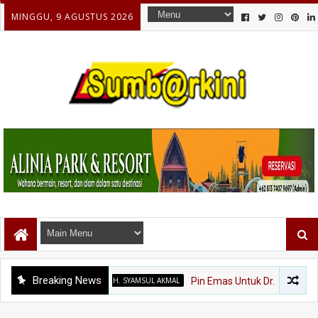
MINGGU, 9 AGUSTUS 2026
Breaking News
DR. H. SYAMSUL AKMAL
Pin Emas Untuk Dr. Syamsul Akmal