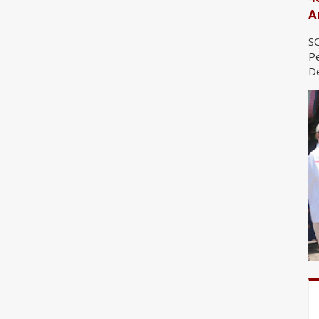
A
SO
Pe
De