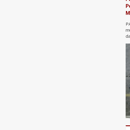
P
M
P
mu
da