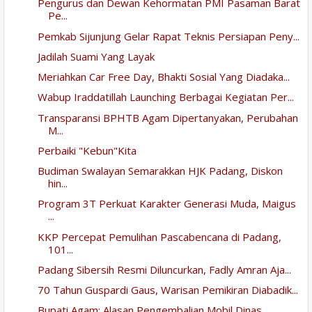
Pengurus dan Dewan Kehormatan PMI Pasaman Barat
Pe...
Pemkab Sijunjung Gelar Rapat Teknis Persiapan Peny...
Jadilah Suami Yang Layak
Meriahkan Car Free Day, Bhakti Sosial Yang Diadaka...
Wabup Iraddatillah Launching Berbagai Kegiatan Per...
Transparansi BPHTB Agam Dipertanyakan, Perubahan
M...
Perbaiki "Kebun"Kita
Budiman Swalayan Semarakkan HJK Padang, Diskon
hin...
Program 3T Perkuat Karakter Generasi Muda, Maigus
...
KKP Percepat Pemulihan Pascabencana di Padang,
101...
Padang Sibersih Resmi Diluncurkan, Fadly Amran Aja...
70 Tahun Guspardi Gaus, Warisan Pemikiran Diabadik...
Bupati Agam: Alasan Pengembalian Mobil Dinas