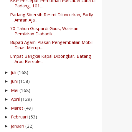
KKP Percepat Pemulihan Pascabencana di
Padang, 101...
Padang Sibersih Resmi Diluncurkan, Fadly
Amran Aja...
70 Tahun Guspardi Gaus, Warisan
Pemikiran Diabadik...
Bupati Agam: Alasan Pengembalian Mobil
Dinas Merup...
Empat Bangkai Kapal Dibongkar, Batang
Arau Bersole...
Juli
(168)
►
Juni
(158)
►
Mei
(168)
►
April
(129)
►
Maret
(49)
►
Februari
(53)
►
Januari
(22)
►