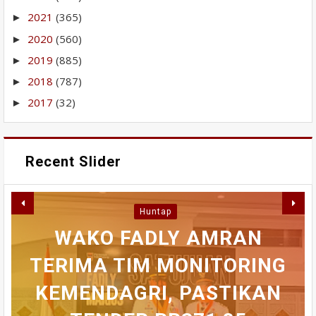
2021
(365)
►
2020
(560)
►
2019
(885)
►
2018
(787)
►
2017
(32)
►
Recent Slider
RABU INI MAHASISWA
Huntap
AKAN BERDEMONSTRASI
PERBAIKAN IPA GUNUNG
WAKO FADLY AMRAN
AICCON 2026 DAN
TERIMA TIM MONITORING
PANGILUN DIMULAI,
KONGRES ASPIKOM
DI MAPOLDA,
KEMENDAGRI, PASTIKAN
KEJAKSAAN TINGGI DAN
BWSS V BUNGKAM SAAT
BAHAS MASA DEPAN
SEJUMLAH WILAYAH