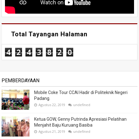
Total Tayangan Halaman
4
2
4
3
8
2
0
PEMBERDAYAAN
Mobile Coke Tour CCAI Hadir di Politeknik Negeri
Padang.
Agustus 22, 2019
undefined
Ketua GOW, Genny Putrinda Apresiasi Pelatihan
Menjahit Baju Kuruang Basiba
Agustus 21, 2019
undefined