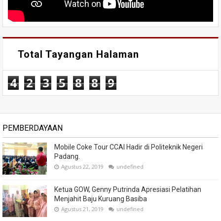
Total Tayangan Halaman
4
2
3
5
8
8
9
PEMBERDAYAAN
Mobile Coke Tour CCAI Hadir di Politeknik Negeri
Padang.
Agustus 22, 2019
undefined
Ketua GOW, Genny Putrinda Apresiasi Pelatihan
Menjahit Baju Kuruang Basiba
Agustus 21, 2019
undefined