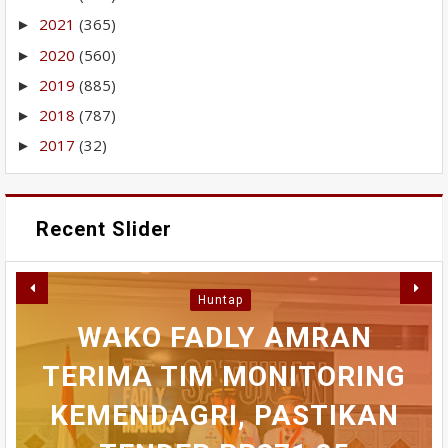
2021
(365)
►
2020
(560)
►
2019
(885)
►
2018
(787)
►
2017
(32)
►
Recent Slider
RABU INI MAHASISWA
Huntap
AKAN BERDEMONSTRASI
PERBAIKAN IPA GUNUNG
WAKO FADLY AMRAN
AICCON 2026 DAN
TERIMA TIM MONITORING
PANGILUN DIMULAI,
KONGRES ASPIKOM
DI MAPOLDA,
KEMENDAGRI, PASTIKAN
KEJAKSAAN TINGGI DAN
BWSS V BUNGKAM SAAT
BAHAS MASA DEPAN
SEJUMLAH WILAYAH