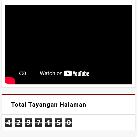
Total Tayangan Halaman
4
2
9
7
1
5
0