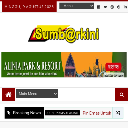
MINGGU, 9 AGUSTUS 2026
Breaking News
DR. H. SYAMSUL AKMAL
Pin Emas Untuk Dr. Syamsul Ak