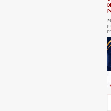
D
P
P
pe
pr