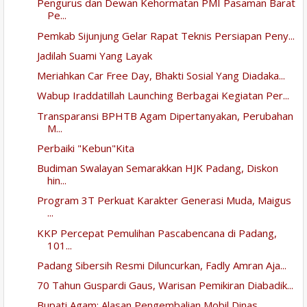
Pengurus dan Dewan Kehormatan PMI Pasaman Barat
Pe...
Pemkab Sijunjung Gelar Rapat Teknis Persiapan Peny...
Jadilah Suami Yang Layak
Meriahkan Car Free Day, Bhakti Sosial Yang Diadaka...
Wabup Iraddatillah Launching Berbagai Kegiatan Per...
Transparansi BPHTB Agam Dipertanyakan, Perubahan
M...
Perbaiki "Kebun"Kita
Budiman Swalayan Semarakkan HJK Padang, Diskon
hin...
Program 3T Perkuat Karakter Generasi Muda, Maigus
...
KKP Percepat Pemulihan Pascabencana di Padang,
101...
Padang Sibersih Resmi Diluncurkan, Fadly Amran Aja...
70 Tahun Guspardi Gaus, Warisan Pemikiran Diabadik...
Bupati Agam: Alasan Pengembalian Mobil Dinas