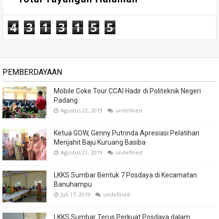
4
3
1
3
1
5
5
PEMBERDAYAAN
Mobile Coke Tour CCAI Hadir di Politeknik Negeri
Padang.
Agustus 22, 2019
undefined
Ketua GOW, Genny Putrinda Apresiasi Pelatihan
Menjahit Baju Kuruang Basiba
Agustus 21, 2019
undefined
LKKS Sumbar Bentuk 7 Posdaya di Kecamatan
Banuhampu
Juli 17, 2019
undefined
LKKS Sumbar Terus Perkuat Posdaya dalam