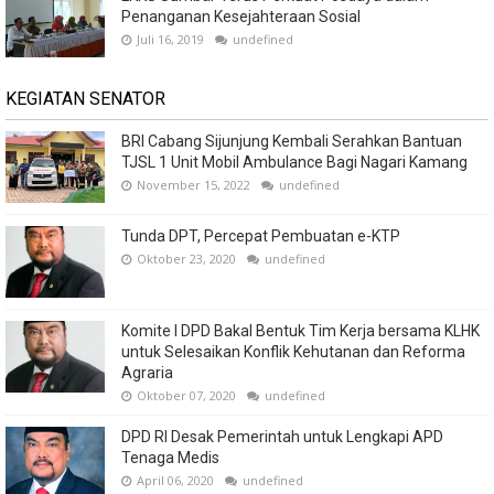
Penanganan Kesejahteraan Sosial
Juli 16, 2019
undefined
KEGIATAN SENATOR
BRI Cabang Sijunjung Kembali Serahkan Bantuan
TJSL 1 Unit Mobil Ambulance Bagi Nagari Kamang
November 15, 2022
undefined
Tunda DPT, Percepat Pembuatan e-KTP
Oktober 23, 2020
undefined
Komite I DPD Bakal Bentuk Tim Kerja bersama KLHK
untuk Selesaikan Konflik Kehutanan dan Reforma
Agraria
Oktober 07, 2020
undefined
DPD RI Desak Pemerintah untuk Lengkapi APD
Tenaga Medis
April 06, 2020
undefined