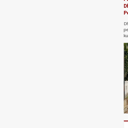
D
P
D
pe
ku