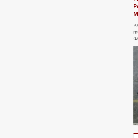
P
M
P
mu
da