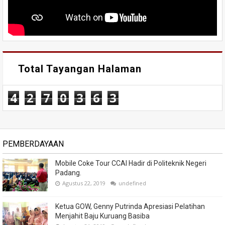
Total Tayangan Halaman
4
2
7
0
3
6
3
PEMBERDAYAAN
Mobile Coke Tour CCAI Hadir di Politeknik Negeri
Padang.
Agustus 22, 2019
undefined
Ketua GOW, Genny Putrinda Apresiasi Pelatihan
Menjahit Baju Kuruang Basiba