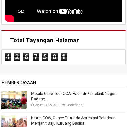
Total Tayangan Halaman
4
2
6
7
5
0
1
PEMBERDAYAAN
Mobile Coke Tour CCAI Hadir di Politeknik Negeri
Padang.
Agustus 22, 2019
undefined
Ketua GOW, Genny Putrinda Apresiasi Pelatihan
Menjahit Baju Kuruang Basiba