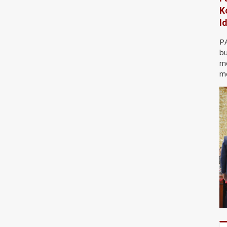
K
I
P
bu
m
me