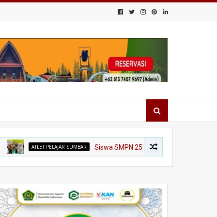
ATLET PELAJAR SUMBAR
Siswa SMPN 25 Padang Siap Harumkan Sumbar di O