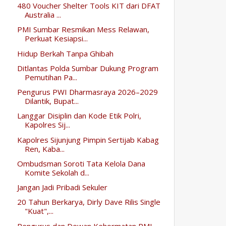
480 Voucher Shelter Tools KIT dari DFAT
Australia ...
PMI Sumbar Resmikan Mess Relawan,
Perkuat Kesiapsi...
Hidup Berkah Tanpa Ghibah
Ditlantas Polda Sumbar Dukung Program
Pemutihan Pa...
Pengurus PWI Dharmasraya 2026–2029
Dilantik, Bupat...
Langgar Disiplin dan Kode Etik Polri,
Kapolres Sij...
Kapolres Sijunjung Pimpin Sertijab Kabag
Ren, Kaba...
Ombudsman Soroti Tata Kelola Dana
Komite Sekolah d...
Jangan Jadi Pribadi Sekuler
20 Tahun Berkarya, Dirly Dave Rilis Single
"Kuat",...
Pengurus dan Dewan Kehormatan PMI