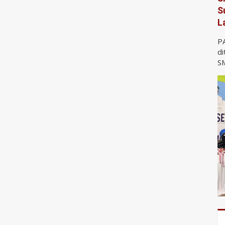
S
L
P
di
SM