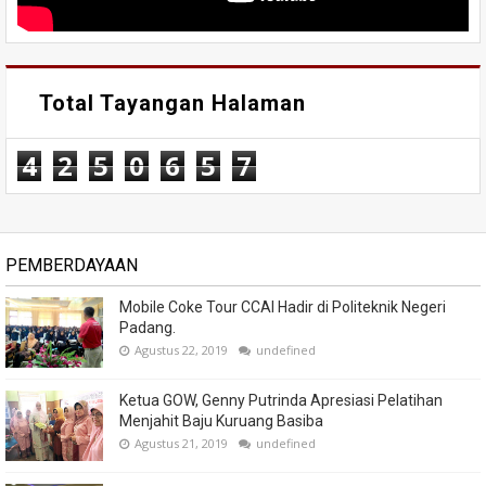
Total Tayangan Halaman
4
2
5
0
6
5
7
PEMBERDAYAAN
Mobile Coke Tour CCAI Hadir di Politeknik Negeri
Padang.
Agustus 22, 2019
undefined
Ketua GOW, Genny Putrinda Apresiasi Pelatihan
Menjahit Baju Kuruang Basiba
Agustus 21, 2019
undefined