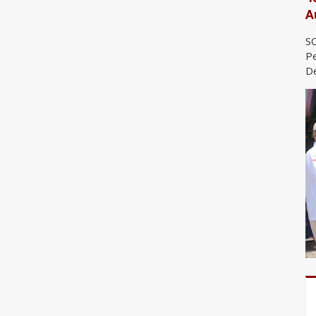
A
SO
Pe
De