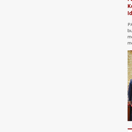
K
I
P
bu
m
me