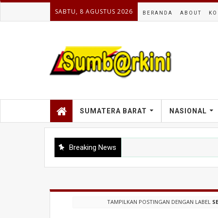
SABTU, 8 AGUSTUS 2026
BERANDA
ABOUT
KO
SUMATERA BARAT
NASIONAL
Breaking News
DHARMASRAYA
Proyek Jalan Nasional Rp165 Miliar di Dharmasraya Berg
TAMPILKAN POSTINGAN DENGAN LABEL
S