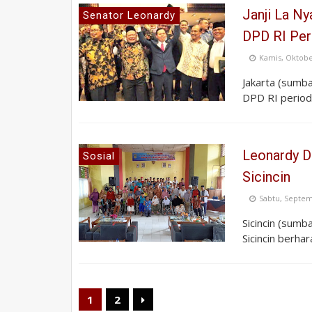
Janji La Ny
Senator Leonardy
DPD RI Per
Kamis, Oktobe
Jakarta (sumba
DPD RI periode
Leonardy D
Sosial
Sicincin
Sabtu, Septem
Sicincin (sumb
Sicincin berha
1
2