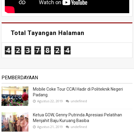
Total Tayangan Halaman
4
2
3
7
8
2
4
PEMBERDAYAAN
Mobile Coke Tour CCAI Hadir di Politeknik Negeri
Padang.
Agustus 22, 2019
undefined
Ketua GOW, Genny Putrinda Apresiasi Pelatihan
Menjahit Baju Kuruang Basiba
Agustus 21, 2019
undefined