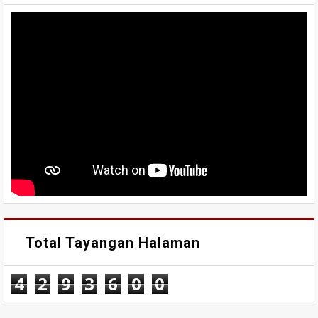
Total Tayangan Halaman
4
2
9
3
6
0
0