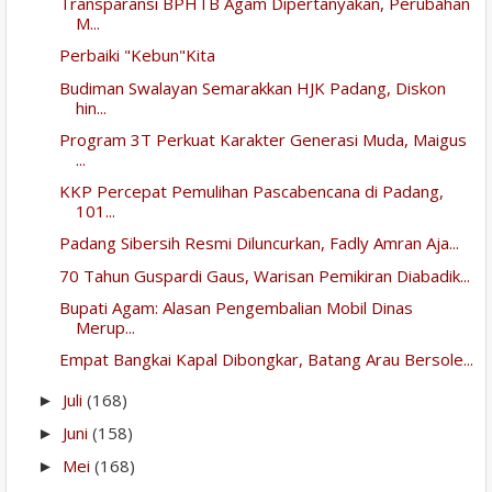
Transparansi BPHTB Agam Dipertanyakan, Perubahan
M...
Perbaiki "Kebun"Kita
Budiman Swalayan Semarakkan HJK Padang, Diskon
hin...
Program 3T Perkuat Karakter Generasi Muda, Maigus
...
KKP Percepat Pemulihan Pascabencana di Padang,
101...
Padang Sibersih Resmi Diluncurkan, Fadly Amran Aja...
70 Tahun Guspardi Gaus, Warisan Pemikiran Diabadik...
Bupati Agam: Alasan Pengembalian Mobil Dinas
Merup...
Empat Bangkai Kapal Dibongkar, Batang Arau Bersole...
Juli
(168)
►
Juni
(158)
►
Mei
(168)
►