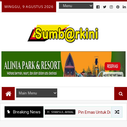
MINGGU, 9 AGUSTUS 2026
Breaking News
DR. H. SYAMSUL AKMAL
Pin Emas Untuk Dr. Syamsul Akma