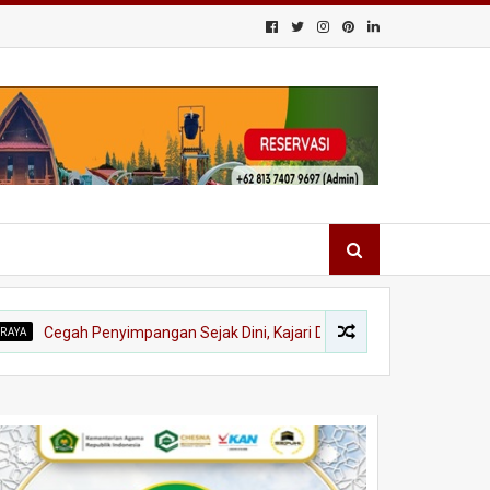
gah Penyimpangan Sejak Dini, Kajari Dharmasraya Tegaskan Mitigasi R