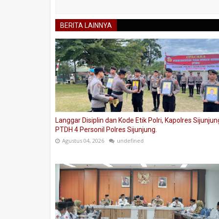
BERITA LAINNYA
Langgar Disiplin dan Kode Etik Polri, Kapolres Sijunjun
PTDH 4 Personil Polres Sijunjung.
Agustus 04, 2026
undefined