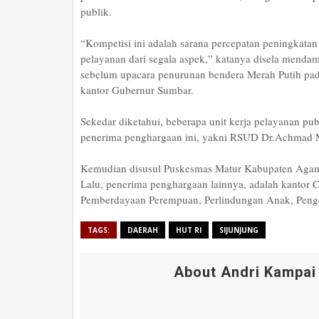
publik.
“Kompetisi ini adalah sarana percepatan peningkatan 
pelayanan dari segala aspek,” katanya disela mend
sebelum upacara penurunan bendera Merah Putih pad
kantor Gubernur Sumbar.
Sekedar diketahui, beberapa unit kerja pelayanan pub
penerima penghargaan ini, yakni RSUD Dr.Achmad Muc
Kemudian disusul Puskesmas Matur Kabupaten Agam 
Lalu, penerima penghargaan lainnya, adalah kantor 
Pemberdayaan Perempuan, Perlindungan Anak, Peng
TAGS:
DAERAH
HUT RI
SIJUNJUNG
About Andri Kampai