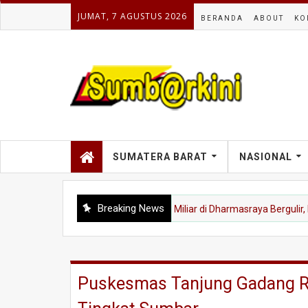
JUMAT, 7 AGUSTUS 2026
BERANDA
ABOUT
KO
SUMATERA BARAT
NASIONAL
Breaking News
Proyek Jalan Nasional Rp165 Miliar di Dharmasraya Bergulir, Pemka
Puskesmas Tanjung Gadang Ra