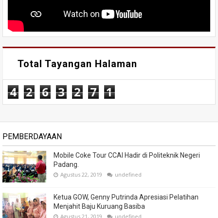
Total Tayangan Halaman
4
2
6
3
2
7
1
PEMBERDAYAAN
Mobile Coke Tour CCAI Hadir di Politeknik Negeri
Padang.
Agustus 22, 2019
undefined
Ketua GOW, Genny Putrinda Apresiasi Pelatihan
Menjahit Baju Kuruang Basiba
Agustus 21, 2019
undefined