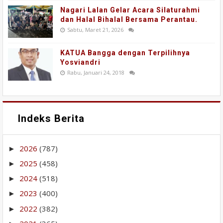
Nagari Lalan Gelar Acara Silaturahmi
dan Halal Bihalal Bersama Perantau.
Sabtu, Maret 21, 2026
KATUA Bangga dengan Terpilihnya
Yosviandri
Rabu, Januari 24, 2018
Indeks Berita
2026
(787)
►
2025
(458)
►
2024
(518)
►
2023
(400)
►
2022
(382)
►