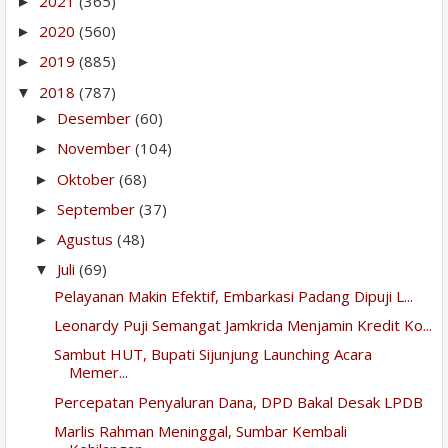
2021
(365)
►
2020
(560)
►
2019
(885)
►
2018
(787)
▼
Desember
(60)
►
November
(104)
►
Oktober
(68)
►
September
(37)
►
Agustus
(48)
►
Juli
(69)
▼
Pelayanan Makin Efektif, Embarkasi Padang Dipuji L...
Leonardy Puji Semangat Jamkrida Menjamin Kredit Ko...
Sambut HUT, Bupati Sijunjung Launching Acara
Memer...
Percepatan Penyaluran Dana, DPD Bakal Desak LPDB
Marlis Rahman Meninggal, Sumbar Kembali