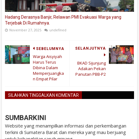
Hadang Derasnya Banjir, Relawan PMI Evakuasi Warga yang
Terjebak Di Rumahnya.
November 27, 2025
undefined
SELANJUTNYA
SEBELUMNYA
Warga Aisyiyah
Harus Terus
BKAD Sijunjung
Dibina Dalam
Adakan Pekan
Memperjuangka
Panutan PBB-P2
n Empat Pilar
SILAHKAN TINGGALKAN KOMENTAR
BLOGGER
DISQUS
FACEBOOK
SUMBARKINI
Website yang menampilkan informasi dan perkembangan
terkini di Sumatera Barat dan mereka yang mau berjuang
untuk kebangkitan ranah minang.