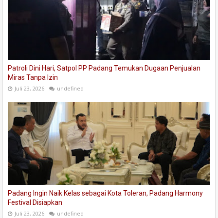
Patroli Dini Hari, Satpol PP Padang Temukan Dugaan Penjualan
Miras Tanpa Izin
Juli 23, 2026
undefined
Padang Ingin Naik Kelas sebagai Kota Toleran, Padang Harmony
Festival Disiapkan
Juli 23, 2026
undefined