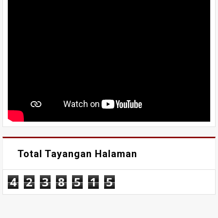
Total Tayangan Halaman
4
2
3
8
5
1
5