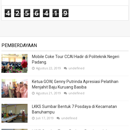
4
2
5
6
4
1
9
PEMBERDAYAAN
Mobile Coke Tour CCAI Hadir di Politeknik Negeri
Padang.
Agustus 22, 2019
undefined
Ketua GOW, Genny Putrinda Apresiasi Pelatihan
Menjahit Baju Kuruang Basiba
Agustus 21, 2019
undefined
LKKS Sumbar Bentuk 7 Posdaya di Kecamatan
Banuhampu
Juli 17, 2019
undefined