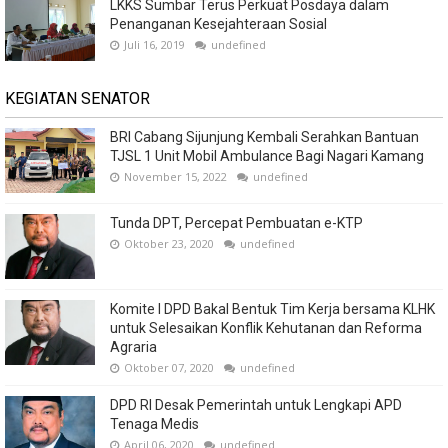
LKKS Sumbar Terus Perkuat Posdaya dalam
Penanganan Kesejahteraan Sosial
Juli 16, 2019
undefined
KEGIATAN SENATOR
BRI Cabang Sijunjung Kembali Serahkan Bantuan
TJSL 1 Unit Mobil Ambulance Bagi Nagari Kamang
November 15, 2022
undefined
Tunda DPT, Percepat Pembuatan e-KTP
Oktober 23, 2020
undefined
Komite I DPD Bakal Bentuk Tim Kerja bersama KLHK
untuk Selesaikan Konflik Kehutanan dan Reforma
Agraria
Oktober 07, 2020
undefined
DPD RI Desak Pemerintah untuk Lengkapi APD
Tenaga Medis
April 06, 2020
undefined