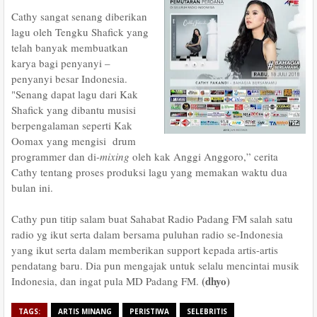
Cathy sangat senang diberikan
lagu oleh Tengku Shafick yang
telah banyak membuatkan
karya bagi penyanyi –
penyanyi besar Indonesia.
"Senang dapat lagu dari Kak
Shafick yang dibantu musisi
berpengalaman seperti Kak
Oomax yang mengisi drum
programmer dan di-
mixing
oleh kak Anggi Anggoro,” cerita
Cathy tentang proses produksi lagu yang memakan waktu dua
bulan ini.
Cathy pun titip salam buat Sahabat Radio Padang FM salah satu
radio yg ikut serta dalam bersama puluhan radio se-Indonesia
yang ikut serta dalam memberikan support kepada artis-artis
pendatang baru. Dia pun mengajak untuk selalu mencintai musik
(dhyo)
Indonesia, dan ingat pula MD Padang FM.
TAGS:
ARTIS MINANG
PERISTIWA
SELEBRITIS