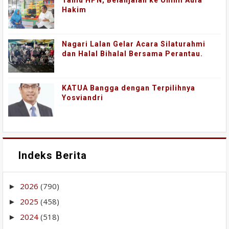
Tamu HPN, Belanjalah ke Ummi Aufa
Hakim
Nagari Lalan Gelar Acara Silaturahmi
dan Halal Bihalal Bersama Perantau.
KATUA Bangga dengan Terpilihnya
Yosviandri
Indeks Berita
2026
(790)
►
2025
(458)
►
2024
(518)
►