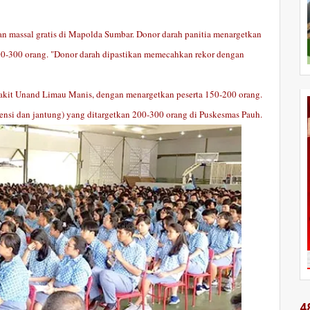
an massal gratis di Mapolda Sumbar. Donor darah panitia menargetkan
200-300 orang. "Donor darah dipastikan memecahkan rekor dengan
 Sakit Unand Limau Manis, dengan menargetkan peserta 150-200 orang.
 tensi dan jantung) yang ditargetkan 200-300 orang di Puskesmas Pauh.
4