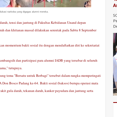
A
ukasi narkoba yang digagas alumni mereka.
SO
Pe
darah, tensi dan jantung di Fakultas Kebidanan Unand depan
De
arah dan khitanan massal dilakukan serentak pada Sabtu 8 September
n momentum bakti sosial itu dengan mendaftarkan diri ke sekretariat
sumbangsih dan partisipasi para alumni IADB yang tersebar di seluruh
sama," tutupnya.
ng tema "Bersatu untuk Berbagi" tersebut dalam rangka memperingati
Don Bosco Padang ke-64. Bakti sosial (baksos) berupa operasi mata
nyakit gula darah, tekanan darah, kanker payudara dan jantung serta