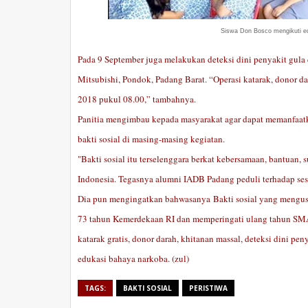
Siswa Don Bosco mengikuti ed
Pada 9 September juga melakukan deteksi dini penyakit gula 
Mitsubishi, Pondok, Padang Barat. “Operasi katarak, donor d
2018 pukul 08.00,” tambahnya.
Panitia mengimbau kepada masyarakat agar dapat memanfaatka
bakti sosial di masing-masing kegiatan.
"Bakti sosial itu terselenggara berkat kebersamaan, bantuan, 
Indonesia. Tegasnya alumni IADB Padang peduli terhadap se
Dia pun mengingatkan bahwasanya Bakti sosial yang mengusu
73 tahun Kemerdekaan RI dan memperingati ulang tahun SMA 
katarak gratis, donor darah, khitanan massal, deteksi dini pe
edukasi bahaya narkoba.
(zul)
TAGS:
BAKTI SOSIAL
PERISTIWA