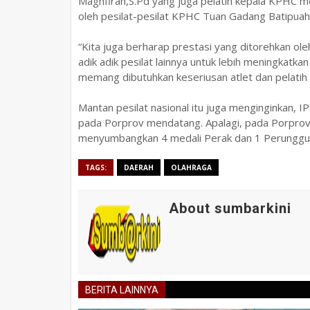
Maghfirah,S.Pd yang juga pelatih kepala KPHC 
oleh pesilat-pesilat KPHC Tuan Gadang Batipua
“Kita juga berharap prestasi yang ditorehkan ole
adik adik pesilat lainnya untuk lebih meningkatka
memang dibutuhkan keseriusan atlet dan pelatih 
Mantan pesilat nasional itu juga menginginkan,
pada Porprov mendatang. Apalagi, pada Porprov
menyumbangkan 4 medali Perak dan 1 Perunggu u
TAGS:
DAERAH
OLAHRAGA
About sumbarkini
BERITA LAINNYA