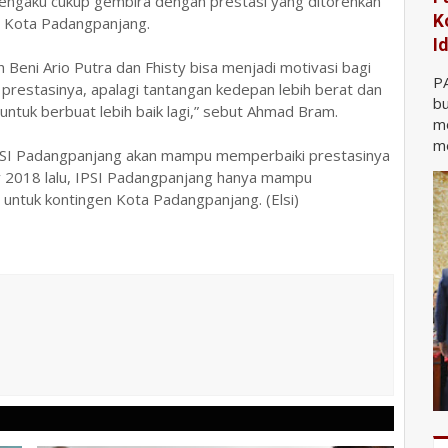
mengaku cukup gembira dengan prestasi yang ditorehkan
K
h Kota Padangpanjang.
I
h Beni Ario Putra dan Fhisty bisa menjadi motivasi bagi
P
n prestasinya, apalagi tantangan kedepan lebih berat dan
bu
untuk berbuat lebih baik lagi,” sebut Ahmad Bram.
m
me
 IPSI Padangpanjang akan mampu memperbaiki prestasinya
 2018 lalu, IPSI Padangpanjang hanya mampu
ntuk kontingen Kota Padangpanjang. (Elsi)