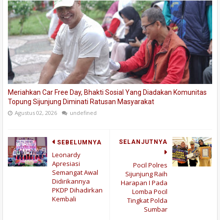
Meriahkan Car Free Day, Bhakti Sosial Yang Diadakan Komunitas
Topung Sijunjung Diminati Ratusan Masyarakat
Agustus 02, 2026
undefined
SELANJUTNYA
SEBELUMNYA
Leonardy
Apresiasi
Pocil Polres
Semangat Awal
Sijunjung Raih
Didirikannya
Harapan I Pada
PKDP Dihadirkan
Lomba Pocil
Kembali
Tingkat Polda
Sumbar