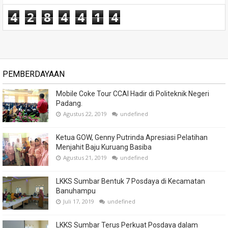
4
2
8
4
4
1
4
PEMBERDAYAAN
Mobile Coke Tour CCAI Hadir di Politeknik Negeri
Padang.
Agustus 22, 2019
undefined
Ketua GOW, Genny Putrinda Apresiasi Pelatihan
Menjahit Baju Kuruang Basiba
Agustus 21, 2019
undefined
LKKS Sumbar Bentuk 7 Posdaya di Kecamatan
Banuhampu
Juli 17, 2019
undefined
LKKS Sumbar Terus Perkuat Posdaya dalam