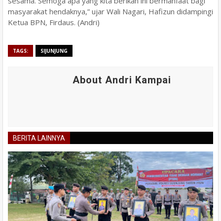
sesama. Semoga apa yang kita berikan ini bermanfaat bagi
masyarakat hendaknya,” ujar Wali Nagari, Hafizun didampingi
Ketua BPN, Firdaus. (Andri)
TAGS:
SIJUNJUNG
About Andri Kampai
BERITA LAINNYA