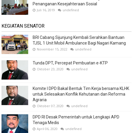
Penanganan Kesejahteraan Sosial
Juli 16, 2019
undefined
KEGIATAN SENATOR
BRI Cabang Sijunjung Kembali Serahkan Bantuan
TJSL 1 Unit Mobil Ambulance Bagi Nagari Kamang
November 15, 2022
undefined
Tunda DPT, Percepat Pembuatan e-KTP
Oktober 23, 2020
undefined
Komite I DPD Bakal Bentuk Tim Kerja bersama KLHK
untuk Selesaikan Konflik Kehutanan dan Reforma
Agraria
Oktober 07, 2020
undefined
DPD RI Desak Pemerintah untuk Lengkapi APD
Tenaga Medis
April 06, 2020
undefined