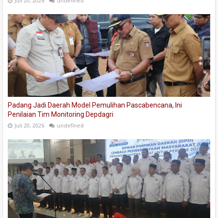
Juli 20, 2026
undefined
Padang Jadi Daerah Model Pemulihan Pascabencana, Ini
Penilaian Tim Monitoring Depdagri
Juli 20, 2026
undefined