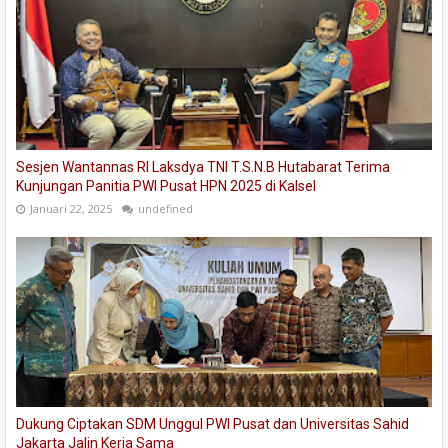
Sesjen Wantannas RI Laksdya TNI T.S.N.B Hutabarat Terima
Kunjungan Panitia PWI Pusat HPN 2025 di Kalsel
Januari 22, 2025
undefined
Dukung Ciptakan SDM Unggul PWI Pusat dan Universitas Sahid
Jakarta Jalin Kerja Sama