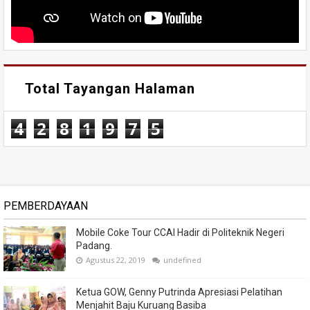
Total Tayangan Halaman
4
2
8
1
9
7
5
PEMBERDAYAAN
Mobile Coke Tour CCAI Hadir di Politeknik Negeri
Padang.
Agustus 22, 2019
undefined
Ketua GOW, Genny Putrinda Apresiasi Pelatihan
Menjahit Baju Kuruang Basiba