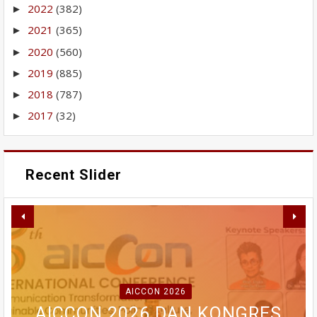
2022
(382)
►
2021
(365)
►
2020
(560)
►
2019
(885)
►
2018
(787)
►
2017
(32)
►
Recent Slider
RABU INI MAHASISWA AKAN
PERBAIKAN IPA GUNUNG
WAKO FADLY AMRAN TERIMA
BERDEMONSTRASI DI
PANGILUN DIMULAI,
AICCON 2026
MAPOLDA, KEJAKSAAN TINGGI
SEJUMLAH WILAYAH PADANG
AICCON 2026 DAN KONGRES
BWSS V BUNGKAM SAAT
TIM MONITORING