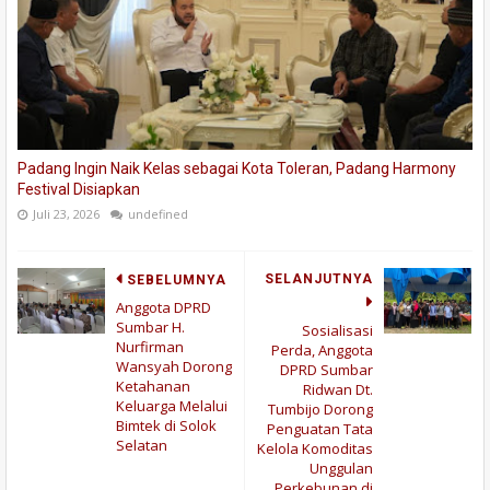
Padang Ingin Naik Kelas sebagai Kota Toleran, Padang Harmony
Festival Disiapkan
Juli 23, 2026
undefined
SELANJUTNYA
SEBELUMNYA
Anggota DPRD
Sumbar H.
Sosialisasi
Nurfirman
Perda, Anggota
Wansyah Dorong
DPRD Sumbar
Ketahanan
Ridwan Dt.
Keluarga Melalui
Tumbijo Dorong
Bimtek di Solok
Penguatan Tata
Selatan
Kelola Komoditas
Unggulan
Perkebunan di