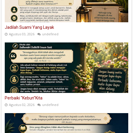
Jadilah Suami Yang Layak
Agustus 03, 2026
undefined
Perbaiki "Kebun"Kita
Agustus 02, 2026
undefined