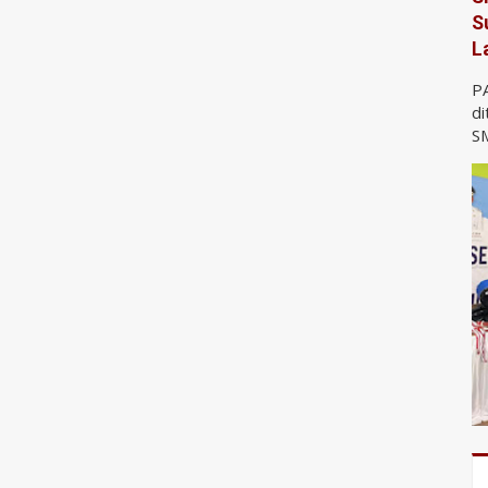
S
L
P
di
SM