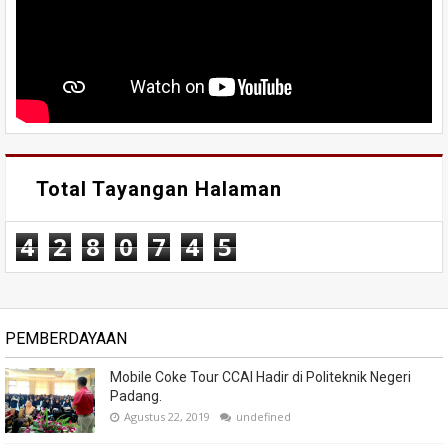
Total Tayangan Halaman
4
2
8
0
7
4
5
PEMBERDAYAAN
Mobile Coke Tour CCAI Hadir di Politeknik Negeri
Padang.
Agustus 22, 2019
undefined