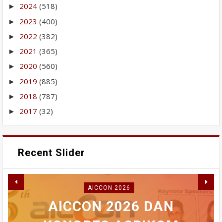
2024
(518)
►
2023
(400)
►
2022
(382)
►
2021
(365)
►
2020
(560)
►
2019
(885)
►
2018
(787)
►
2017
(32)
►
Recent Slider
RABU INI MAHASISWA
AICCON 2026
AKAN BERDEMONSTRASI
PERBAIKAN IPA GUNUNG
WAKO FADLY AMRAN
AICCON 2026 DAN