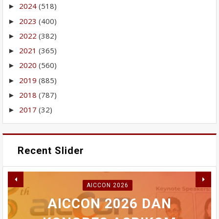
2024
(518)
►
2023
(400)
►
2022
(382)
►
2021
(365)
►
2020
(560)
►
2019
(885)
►
2018
(787)
►
2017
(32)
►
Recent Slider
RABU INI MAHASISWA
AICCON 2026
AKAN BERDEMONSTRASI
PERBAIKAN IPA GUNUNG
WAKO FADLY AMRAN
AICCON 2026 DAN