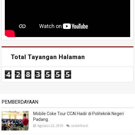
Total Tayangan Halaman
4
2
8
3
5
5
5
PEMBERDAYAAN
Mobile Coke Tour CCAI Hadir di Politeknik Negeri
Padang.
Agustus 22, 2019
undefined