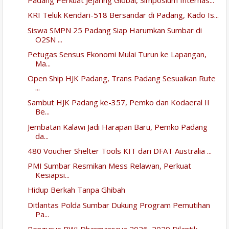
Padang Perkuat Jejaring Global, Simposium Internas...
KRI Teluk Kendari-518 Bersandar di Padang, Kado Is...
Siswa SMPN 25 Padang Siap Harumkan Sumbar di
O2SN ...
Petugas Sensus Ekonomi Mulai Turun ke Lapangan,
Ma...
Open Ship HJK Padang, Trans Padang Sesuaikan Rute
...
Sambut HJK Padang ke-357, Pemko dan Kodaeral II
Be...
Jembatan Kalawi Jadi Harapan Baru, Pemko Padang
da...
480 Voucher Shelter Tools KIT dari DFAT Australia ...
PMI Sumbar Resmikan Mess Relawan, Perkuat
Kesiapsi...
Hidup Berkah Tanpa Ghibah
Ditlantas Polda Sumbar Dukung Program Pemutihan
Pa...
Pengurus PWI Dharmasraya 2026–2029 Dilantik,