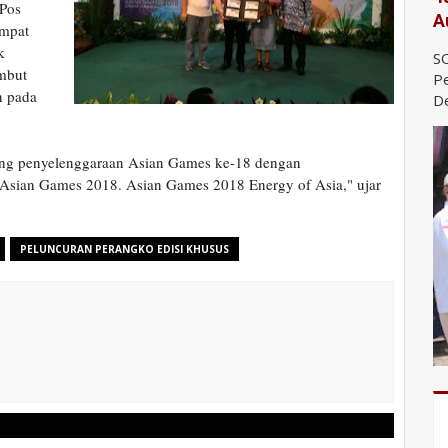
 Pos
A
empat
k
SO
mbut
Pe
n pada
De
ung penyelenggaraan Asian Games ke-18 dengan
Asian Games 2018. Asian Games 2018 Energy of Asia," ujar
PELUNCURAN PERANGKO EDISI KHUSUS