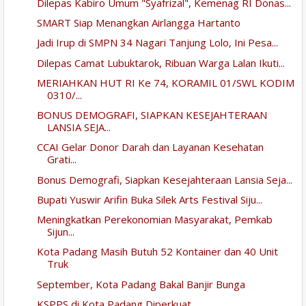
Dilepas Kabiro Umum "Syafrizal", Kemenag RI Donas...
SMART Siap Menangkan Airlangga Hartanto
Jadi Irup di SMPN 34 Nagari Tanjung Lolo, Ini Pesa...
Dilepas Camat Lubuktarok, Ribuan Warga Lalan Ikuti...
MERIAHKAN HUT RI Ke 74, KORAMIL 01/SWL KODIM
0310/...
BONUS DEMOGRAFI, SIAPKAN KESEJAHTERAAN
LANSIA SEJA...
CCAI Gelar Donor Darah dan Layanan Kesehatan
Grati...
Bonus Demografi, Siapkan Kesejahteraan Lansia Seja...
Bupati Yuswir Arifin Buka Silek Arts Festival Siju...
Meningkatkan Perekonomian Masyarakat, Pemkab
Sijun...
Kota Padang Masih Butuh 52 Kontainer dan 40 Unit
Truk
September, Kota Padang Bakal Banjir Bunga
KSPPS di Kota Padang Diperkuat