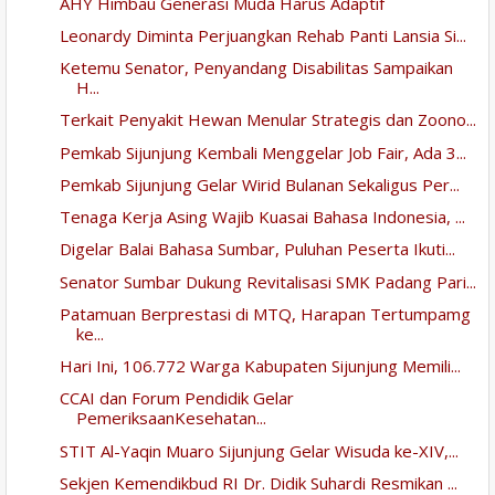
AHY Himbau Generasi Muda Harus Adaptif
Leonardy Diminta Perjuangkan Rehab Panti Lansia Si...
Ketemu Senator, Penyandang Disabilitas Sampaikan
H...
Terkait Penyakit Hewan Menular Strategis dan Zoono...
Pemkab Sijunjung Kembali Menggelar Job Fair, Ada 3...
Pemkab Sijunjung Gelar Wirid Bulanan Sekaligus Per...
Tenaga Kerja Asing Wajib Kuasai Bahasa Indonesia, ...
Digelar Balai Bahasa Sumbar, Puluhan Peserta Ikuti...
Senator Sumbar Dukung Revitalisasi SMK Padang Pari...
Patamuan Berprestasi di MTQ, Harapan Tertumpamg
ke...
Hari Ini, 106.772 Warga Kabupaten Sijunjung Memili...
CCAI dan Forum Pendidik Gelar
PemeriksaanKesehatan...
STIT Al-Yaqin Muaro Sijunjung Gelar Wisuda ke-XIV,...
Sekjen Kemendikbud RI Dr. Didik Suhardi Resmikan ...