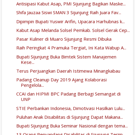
Antisipasi Kabut Asap, PMI Sijunjung Bagikan Maske...
Shifa Jauzaa Siswi SMAN 3 Sijunjung Raih Juara Fav...
Dipimpin Bupati Yuswir Arifin, Upacara Harhubnas k...
Kabut Asap Melanda Solsel Pemkab. Solsel Gerak Cep...
Pasar Kuliner di Muaro Sijunjung Resmi Dibuka
Raih Peringkat 4 Pramuka Tergiat, Ini Kata Wabup A...
Bupati Sijunjung Buka Bimtek Sistem Manajemen
Kese...
Terus Perjuangkan Daerah Istimewa Minangkabau
Padang Cleanup Day 2019 Ajang Kolaborasi
Pengelola...
CCAI dan HIPMI BPC Padang Berbagi Semangat di
UNP
STIE Perbankan Indonesia, Dimotivasi Hasilkan Lulu...
Puluhan Anak Disabilitas di Sijunjung Dapat Makana...
Bupati Sijunjung Buka Seminar Nasional dengan tema...
13 Orang Penyandang Disabilitas di Sijunjung Terim...