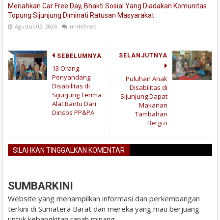
Meriahkan Car Free Day, Bhakti Sosial Yang Diadakan Komunitas
Topung Sijunjung Diminati Ratusan Masyarakat
Agustus 02, 2026
undefined
SELANJUTNYA
SEBELUMNYA
13 Orang
Penyandang
Puluhan Anak
Disabilitas di
Disabilitas di
Sijunjung Terima
Sijunjung Dapat
Alat Bantu Dari
Makanan
Dinsos PP&PA
Tambahan
Bergizi
SILAHKAN TINGGALKAN KOMENTAR
BLOGGER
DISQUS
FACEBOOK
SUMBARKINI
Website yang menampilkan informasi dan perkembangan
terkini di Sumatera Barat dan mereka yang mau berjuang
untuk kebangkitan ranah minang.