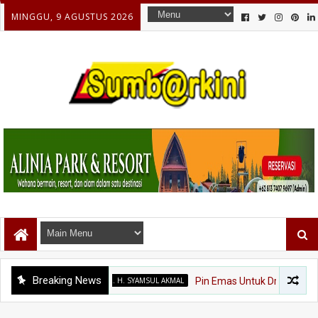
MINGGU, 9 AGUSTUS 2026
Breaking News
DR. H. SYAMSUL AKMAL
Pin Emas Untuk Dr. Syamsul Akmal, 