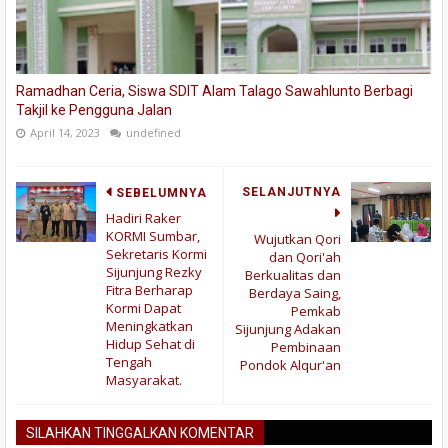
Ramadhan Ceria, Siswa SDIT Alam Talago Sawahlunto Berbagi
Takjil ke Pengguna Jalan
April 14, 2023
undefined
SELANJUTNYA
SEBELUMNYA
Hadiri Raker
KORMI Sumbar,
Wujutkan Qori
Sekretaris Kormi
dan Qori'ah
Sijunjung Rezky
Berkualitas dan
Fitra Berharap
Berdaya Saing,
Kormi Dapat
Pemkab
Meningkatkan
Sijunjung Adakan
Hidup Sehat di
Pembinaan
Tengah
Pondok Alqur'an
Masyarakat.
SILAHKAN TINGGALKAN KOMENTAR