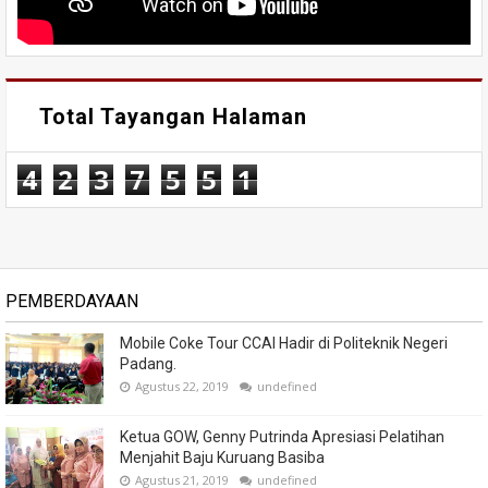
Total Tayangan Halaman
4
2
3
7
5
5
1
PEMBERDAYAAN
Mobile Coke Tour CCAI Hadir di Politeknik Negeri
Padang.
Agustus 22, 2019
undefined
Ketua GOW, Genny Putrinda Apresiasi Pelatihan
Menjahit Baju Kuruang Basiba
Agustus 21, 2019
undefined