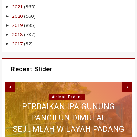
2021
(365)
►
2020
(560)
►
2019
(885)
►
2018
(787)
►
2017
(32)
►
Recent Slider
RABU INI MAHASISWA AKAN
PERBAIKAN IPA GUNUNG
WAKO FADLY AMRAN TERIMA
BERDEMONSTRASI DI
PANGILUN DIMULAI,
AICCON 2026
MAPOLDA, KEJAKSAAN TINGGI
SEJUMLAH WILAYAH PADANG
AICCON 2026 DAN KONGRES
BWSS V BUNGKAM SAAT
TIM MONITORING