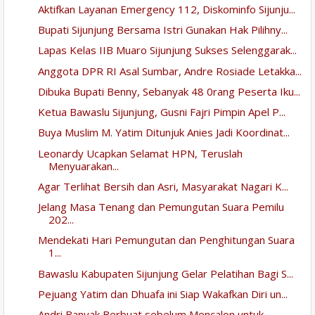
Aktifkan Layanan Emergency 112, Diskominfo Sijunju...
Bupati Sijunjung Bersama Istri Gunakan Hak Pilihny...
Lapas Kelas IIB Muaro Sijunjung Sukses Selenggarak...
Anggota DPR RI Asal Sumbar, Andre Rosiade Letakka...
Dibuka Bupati Benny, Sebanyak 48 0rang Peserta Iku...
Ketua Bawaslu Sijunjung, Gusni Fajri Pimpin Apel P...
Buya Muslim M. Yatim Ditunjuk Anies Jadi Koordinat...
Leonardy Ucapkan Selamat HPN, Teruslah
Menyuarakan...
Agar Terlihat Bersih dan Asri, Masyarakat Nagari K...
Jelang Masa Tenang dan Pemungutan Suara Pemilu
202...
Mendekati Hari Pemungutan dan Penghitungan Suara
1...
Bawaslu Kabupaten Sijunjung Gelar Pelatihan Bagi S...
Pejuang Yatim dan Dhuafa ini Siap Wakafkan Diri un...
Andri Banyak Berbuat sebelum Mencalon untuk