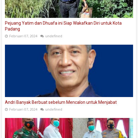
Pejuang Yatim dan Dhuafa ini Siap Wakafkan Diri untuk Kota
Padang
Februari 07, 2024
undefined
Andri Banyak Berbuat sebelum Mencalon untuk Menjabat
Februari 07, 2024
undefined