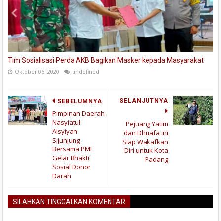
Tim Sosialisasi Perda AKB Bagikan Masker kepada Masyarakat
Oktober 06, 2020
undefined
SELANJUTNYA
SEBELUMNYA
Pimpinan Daerah
Nasyiatul
Pejuang Yatim
Aisyiyah
dan Dhuafa ini
Sijunjung
Siap Wakafkan
Bersama PMI
Diri untuk Kota
Gelar Bhakti
Padang
Sosial Donor
Darah
SILAHKAN TINGGALKAN KOMENTAR
BLOGGER
DISQUS
FACEBOOK