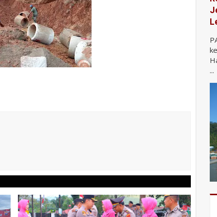
J
L
P
ke
Ha
...