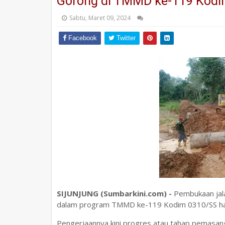
Gorong di TMMD ke-119 Kod
Sabtu, Maret 09, 2024
Facebook
Twitter
SIJUNJUNG (Sumbarkini.com) -
Pembukaan jal
dalam program TMMD ke-119 Kodim 0310/SS ha
Pengerjaannya kini progres atau tahap pemasang