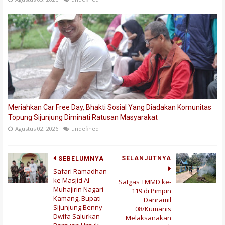
Meriahkan Car Free Day, Bhakti Sosial Yang Diadakan Komunitas
Topung Sijunjung Diminati Ratusan Masyarakat
Agustus 02, 2026
undefined
SELANJUTNYA
SEBELUMNYA
Safari Ramadhan
ke Masjid Al
Satgas TMMD ke-
Muhajirin Nagari
119 di Pimpin
Kamang, Bupati
Danramil
Sijunjung Benny
08/Kumanis
Dwifa Salurkan
Melaksanakan