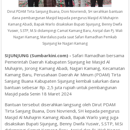
Dirut PDAM Tirta Sanjung Buana, Doni Novriendi, SH serahkan bantuan
dana pembangunan Masjid kepada pengurus Masjid Al Muhajirin
Kamang Abadi, Bapak Warlo disaksikan Bupati Sijunjung, Benny Dwifa
Yuswir, S.STP, M.Si didampingi Camat Kamang Baru, Asrijal dan Pj. Wali
Nagari Kamang, Mardalius pada saat Safari Ramadhan Pemkab
Sijunjung ke Nagari Kamang
SIJUNJUNG (Sumbarkini.com) -
Safari Ramadhan bersama
Pemerintah Daerah Kabupaten Sijunjung ke Masjid Al
Muhajirin, Jorong Kamang Abadi, Nagari Kamang, Kecamatan
Kamang Baru, Perusahaan Daerah Air Minum (PDAM) Tirta
Sanjung Buana Kabupaten Sijunjung kembali salurkan dana
bantuan sebesar Rp. 2,5 juta rupiah untuk pembangunan
Masjid pada Senin 18 Maret 2024
Bantuan tersebut diserahkan langsung oleh Dirut PDAM
Tirta Sanjung Buana, Doni Novriendi, SH kepada pengurus
Masjid Al Muhajirin Kamang Abadi, Bapak Warlo yang juga
disaksikan Bupati Sijunjung, Benny Dwifa Yuswir, S.STP, M.Si