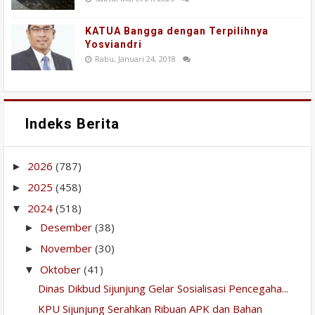
KATUA Bangga dengan Terpilihnya
Yosviandri
Rabu, Januari 24, 2018
Indeks Berita
2026
(787)
►
2025
(458)
►
2024
(518)
▼
Desember
(38)
►
November
(30)
►
Oktober
(41)
▼
Dinas Dikbud Sijunjung Gelar Sosialisasi Pencegaha...
KPU Sijunjung Serahkan Ribuan APK dan Bahan