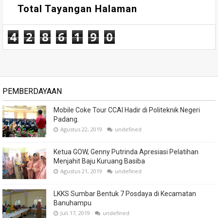
Total Tayangan Halaman
4
2
8
6
1
9
0
PEMBERDAYAAN
Mobile Coke Tour CCAI Hadir di Politeknik Negeri
Padang.
Agustus 22, 2019
undefined
Ketua GOW, Genny Putrinda Apresiasi Pelatihan
Menjahit Baju Kuruang Basiba
Agustus 21, 2019
undefined
LKKS Sumbar Bentuk 7 Posdaya di Kecamatan
Banuhampu
Juli 17, 2019
undefined