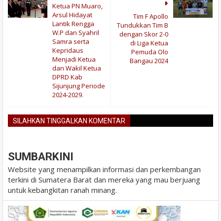
Ketua PN Muaro,
Arsul Hidayat
Tim F Apollo
Lantik Rengga
Tundukkan Tim B
W.P dan Syahril
dengan Skor 2-0
Samra serta
di Liga Ketua
Kepridaus
Pemuda Olo
Menjadi Ketua
Bangau 2024
dan Wakil Ketua
DPRD Kab
Sijunjung Periode
2024-2029.
SILAHKAN TINGGALKAN KOMENTAR
BLOGGER
DISQUS
FACEBOOK
SUMBARKINI
Website yang menampilkan informasi dan perkembangan
terkini di Sumatera Barat dan mereka yang mau berjuang
untuk kebangkitan ranah minang.